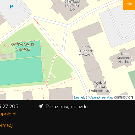
, @
contributors
Leaflet
OpenStreetMap
5 27 205,
Pokaż trasę dojazdu
opole.pl
ormacji