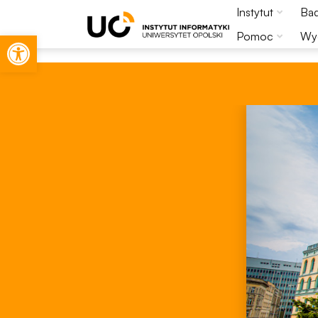
Instytut
Bad
Otwórz pasek narzędzi
Pomoc
Wyd