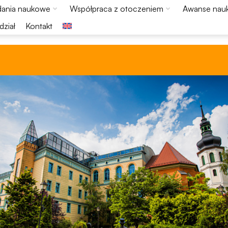
ania naukowe
Współpraca z otoczeniem
Awanse nau
ział
Kontakt
Konieczne
Te pliki cookie
nie są
opcjonalne. Są
one potrzebne