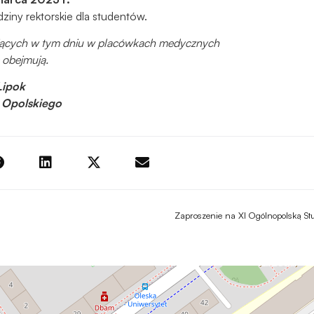
Aby nasza
ziny rektorskie dla studentów.
strona
internetowa
ących w tym dniu w placówkach medycznych
działała jak
e obejmują.
najlepiej
podczas
Lipok
twojego
u Opolskiego
przejścia na nią.
Jeśli odrzucisz
te pliki cookie,
niektóre funkcje
znikną ze strony
internetowej.
Marketing
Udostępniając
swoje
zainteresowania i
zachowania