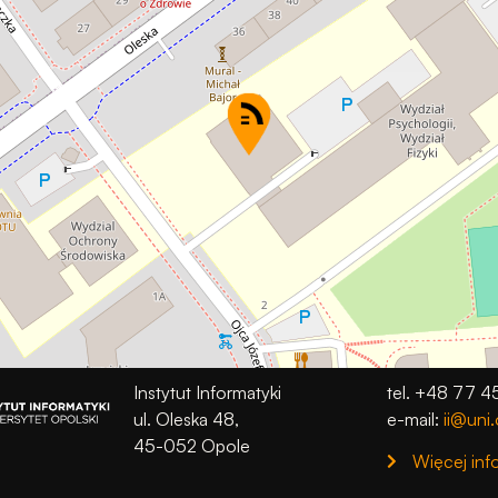
podczas
odwiedzania naszej
strony, zwiększasz
szansę na
zobaczenie
spersonalizowanych
treści i ofert.
Instytut Informatyki
tel. +48 77 4
ul. Oleska 48,
e-mail:
ii@uni.
45-052 Opole
Więcej inf