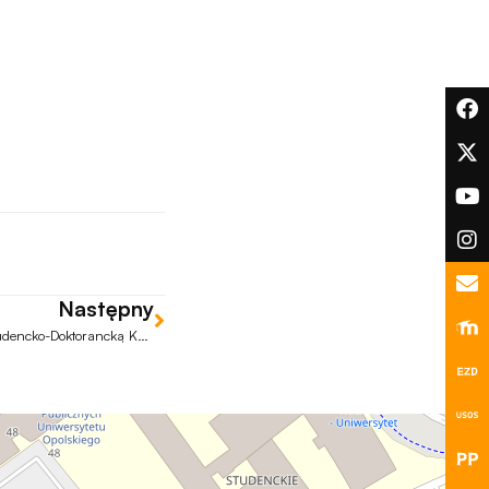
Następny
Zaproszenie na XI Ogólnopolską Studencko-Doktorancką Konferencję Naukową „Komunikacja Marketingowa w Dobie Sztucznej Inteligencji”