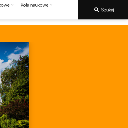
kowe
Koła naukowe
Szukaj