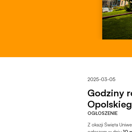
2025-03-05
Godziny r
Opolskie
OGŁOSZENIE
Z okazji Święta Uniw
ogłaszam w dniu
10 