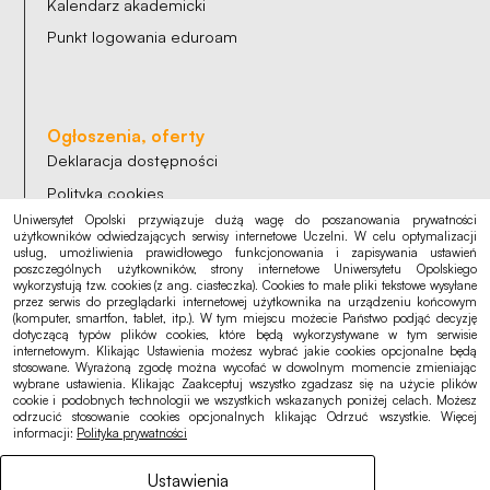
Kalendarz akademicki
Punkt logowania eduroam
Ogłoszenia, oferty
Deklaracja dostępności
Polityka cookies
Uniwersytet Opolski przywiązuje dużą wagę do poszanowania prywatności
Polityka prywatności
użytkowników odwiedzających serwisy internetowe Uczelni. W celu optymalizacji
usług, umożliwienia prawidłowego funkcjonowania i zapisywania ustawień
RODO
poszczególnych użytkowników, strony internetowe Uniwersytetu Opolskiego
wykorzystują tzw. cookies (z ang. ciasteczka). Cookies to małe pliki tekstowe wysyłane
przez serwis do przeglądarki internetowej użytkownika na urządzeniu końcowym
(komputer, smartfon, tablet, itp.). W tym miejscu możecie Państwo podjąć decyzję
dotyczącą typów plików cookies, które będą wykorzystywane w tym serwisie
internetowym. Klikając Ustawienia możesz wybrać jakie cookies opcjonalne będą
stosowane. Wyrażoną zgodę można wycofać w dowolnym momencie zmieniając
wybrane ustawienia. Klikając Zaakceptuj wszystko zgadzasz się na użycie plików
cookie i podobnych technologii we wszystkich wskazanych poniżej celach. Możesz
odrzucić stosowanie cookies opcjonalnych klikając Odrzuć wszystkie. Więcej
informacji:
Polityka prywatności
Ustawienia