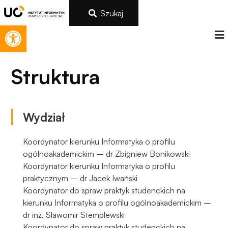
Szukaj
Otwórz pasek narzędzi
Struktura
Wydział
Koordynator kierunku Informatyka o profilu
ogólnoakademickim – dr Zbigniew Bonikowski
Koordynator kierunku Informatyka o profilu
Konieczne
praktycznym – dr Jacek Iwański
Te pliki cookie
Koordynator do spraw praktyk studenckich na
nie są
kierunku Informatyka o profilu ogólnoakademickim –
opcjonalne. Są
dr inż. Sławomir Stemplewski
one potrzebne
Koordynator do spraw praktyk studenckich na