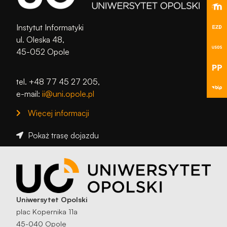
podczas
odwiedzania naszej
strony, zwiększasz
Instytut Informatyki
szansę na
ul. Oleska 48,
zobaczenie
45-052 Opole
spersonalizowanych
treści i ofert.
tel. +48 77 45 27 205,
e-mail:
ii@uni.opole.pl
Więcej informacji
Pokaż trasę dojazdu
Uniwersytet Opolski
plac Kopernika 11a
45-040 Opole